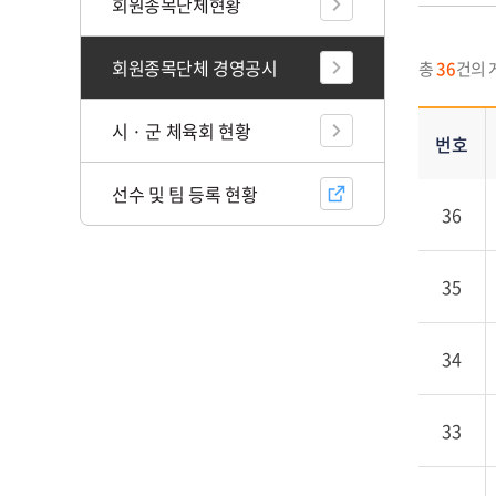
스
회원종목단체현황
트
내
회원종목단체 경영공시
총
36
건의 
역
표
시 · 군 체육회 현황
-
번호
번
호,
선수 및 팀 등록 현황
36
제
목,
첨
35
부,
작
성
34
자,
등
록
33
일,
조