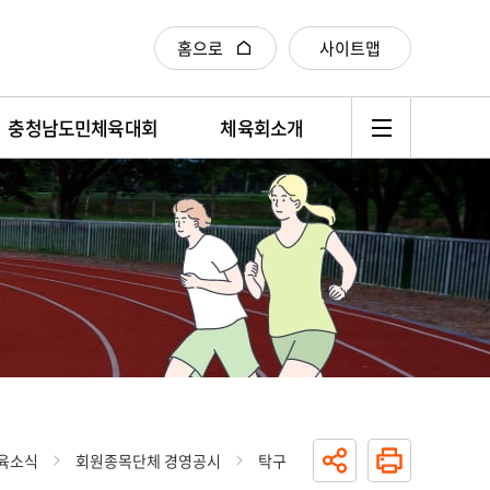
홈으로
사이트맵
충청남도민체육대회
체육회소개
육소식
회원종목단체 경영공시
탁구