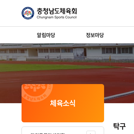
알림마당
정보마당
체육소식
게
시
판
공유하기
인쇄하기
탁구
리