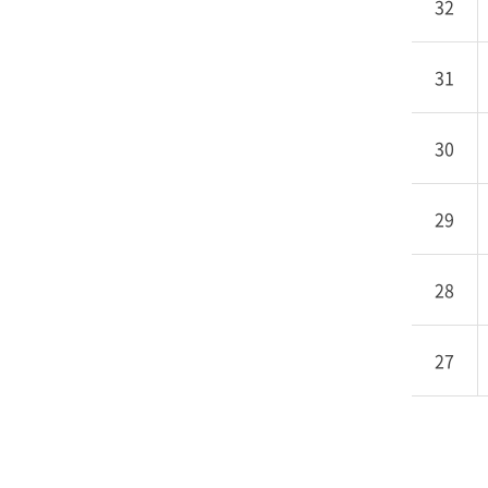
32
회
로
구
31
성
30
29
28
27