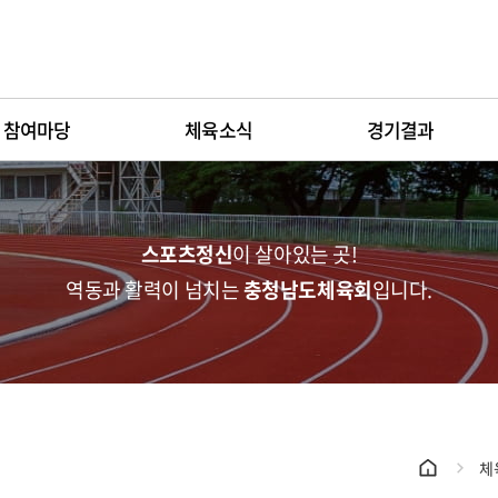
주메뉴 바로가기
본문 바로가기
참여마당
체육소식
경기결과
전체메뉴 열기/닫기
스포츠정신
이 살아있는 곳!
역동과 활력이 넘치는
충청남도체육회
입니다.
체