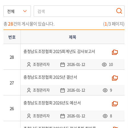
번
호,
제
총
28
건의 게시물이 있습니다.
(
1
/3 페이지)
목,
첨
번호
제목
부,
작
충청남도조정협회 2025회계년도 감사보고서
폴더
성
28
자,
조정관리자
2026-01-12
10
등
록
충청남도조정협회 2025년 결산서
폴더
일,
27
조
조정관리자
2026-01-12
9
회
로
충청남도조정협회 2026년도 예산서
폴더
26
구
성
조정관리자
2026-01-12
8