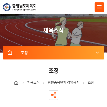
전체메뉴 닫기
체육소식
조정
게
시
판
조정
리
스
체육소식
회원종목단체 경영공시
조정
트
내
역
표
-