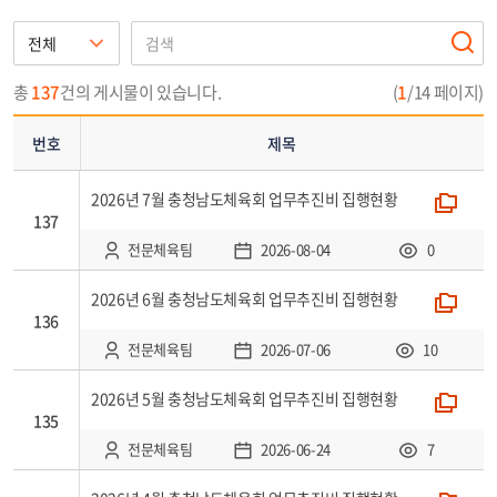
번
호,
제
총
137
건의 게시물이 있습니다.
(
1
/14 페이지)
목,
첨
번호
제목
부,
작
2026년 7월 충청남 도체육회 업무추진비 집행현황
폴더
성
137
자,
전문체육팀
2026-08-04
0
등
록
2026년 6월 충청남 도체육회 업무추진비 집행현황
폴더
일,
136
조
전문체육팀
2026-07-06
10
회
로
2026년 5월 충청남 도체육회 업무추진비 집행현황
폴더
135
구
성
전문체육팀
2026-06-24
7