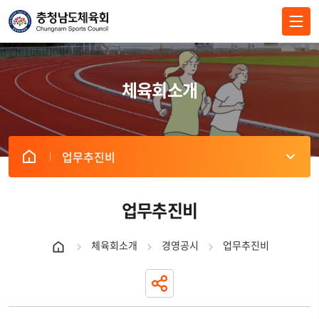
전체메뉴 닫기
체육회소개
업무추진비
게
시
판
업무추진비
리
스
체육회소개
경영공시
업무추진비
트
내
역
표
-