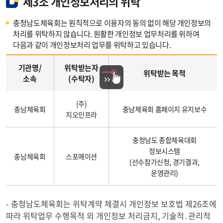
제3조 개인정보처리의 위탁
충청남도체육회는 원칙적으로 이용자의 동의 없이 해당 개인정보의
처리를 위탁하지 않습니다. 원활한 개인정보 업무처리를 위하여
다음과 같이 개인정보처리 업무를 위탁하고 있습니다.
개인정보처리
업무내역표
기관명/
위탁받는자
위탁받는 목적
소속
(수탁자)
-
기관명/
소속,
(주)
충남체육회
충남체육회 홈페이지 유지보수
위탁받는자
지오인프라
(수탁자),
위탁받는
충청남도 종합체육대회
목적,
정보시스템
충남체육회
스포메이션
(선수참가신청, 경기결과,
항목,
운영관리)
수집근거로
구성
- 충청남도체육회는 위탁계약 체결시 개인정보 보호법 제26조에
따라 위탁업무 수행목적 외 개인정보 처리금지, 기술적․관리적