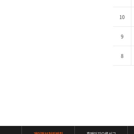
10
9
8
유튜브
네이버블로그
인스타그램
페이스북
개인정보처리방침
홈페이지오류신고