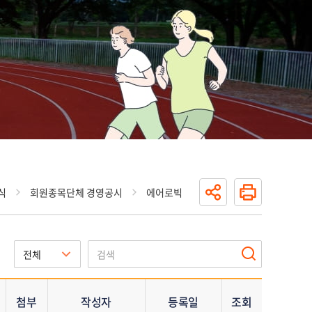
식
회원종목단체 경영공시
에어로빅
첨부
작성자
등록일
조회