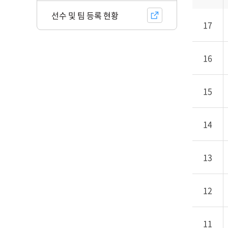
번
호,
선수 및 팀 등록 현황
17
제
목,
첨
16
부,
작
성
15
자,
등
록
14
일,
조
13
회
로
구
12
성
11