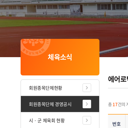
체육소식
게
시
판
공유하기
인쇄하기
에어로
리
스
회원종목단체현황
트
내
회원종목단체 경영공시
총
17
건의 
역
표
시 · 군 체육회 현황
-
번호