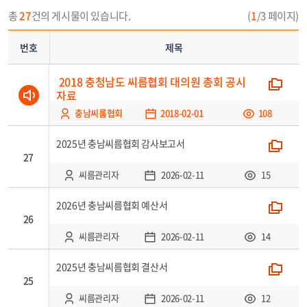
제
총
27
건의 게시물이 있습니다.
(
1
/3 페이지)
목,
첨
번호
제목
부,
작
2018 충청남도 씨름협회 대의원 총회 공시
폴더
성
자료
공지
자,
충남씨름협회
2018-02-01
108
등
록
2025년 충남씨름협회 감사보고서
폴더
일,
27
조
씨름관리자
2026-02-11
15
회
로
2026년 충남씨름협회 예산서
폴더
26
구
성
씨름관리자
2026-02-11
14
2025년 충남씨름협회 결산서
폴더
25
씨름관리자
2026-02-11
12