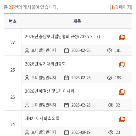
제
총
27
건의 게시물이 있습니다.
(
1
/3 페이지)
목,
첨
번호
제목
부,
작
2026년 충남보디빌딩협회 규정(2025-3-17)
폴더
성
27
자,
보디빌딩관리자
2026-02-26
181
등
록
2026년 정기대의원총회
폴더
일,
26
조
보디빌딩관리자
2026-02-26
183
회
로
2026년 예결산 및 1차 이사회
폴더
25
구
성
보디빌딩관리자
2026-02-26
32
제4차 이사회 회의록
폴더
24
보디빌딩관리자
2025-09-19
23