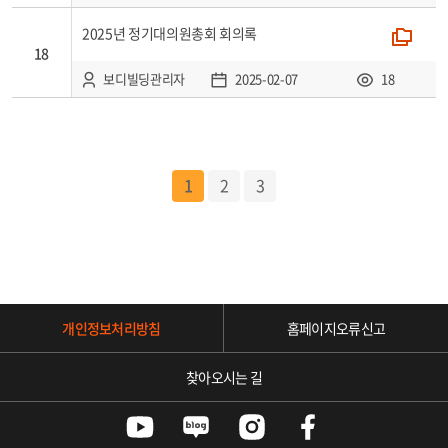
2025년 정기대의원총회 회의록
폴더
18
보디빌딩관리자
2025-02-07
18
1
2
3
개인정보처리방침
홈페이지오류신고
찾아오시는 길