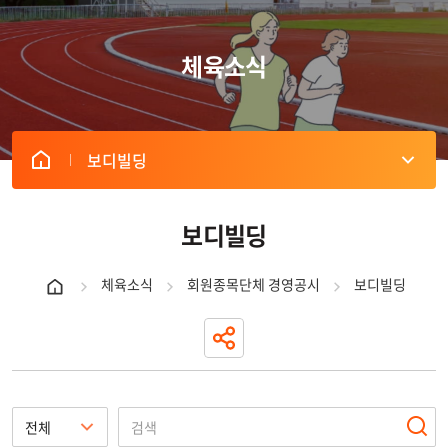
체육소식
보디빌딩
게
시
판
보디빌딩
리
스
체육소식
회원종목단체 경영공시
보디빌딩
트
내
역
표
-
번
호,